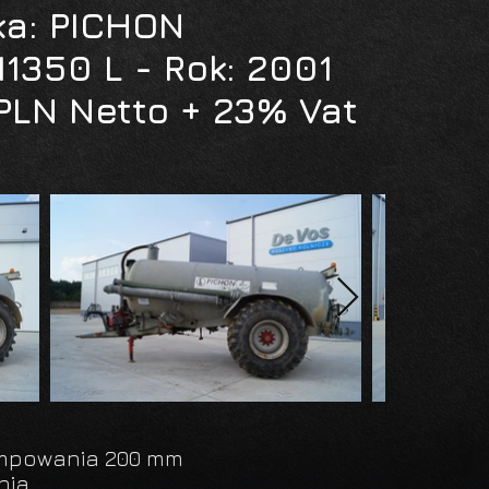
ka: PICHON
1350 L - Rok: 2001
PLN Netto + 23% Vat
mpowania 200 mm
nia