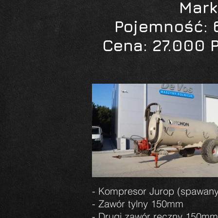
Mark
Pojemność: 6
Cena: 27.000 
- Kompresor Jurop (spawany
- Zawór tylny 150mm
- Drugi zawór ręczny 150mm