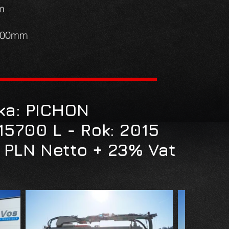
m
 200mm
ka: PICHON
15700 L - Rok: 2015
 PLN Netto + 23% Vat