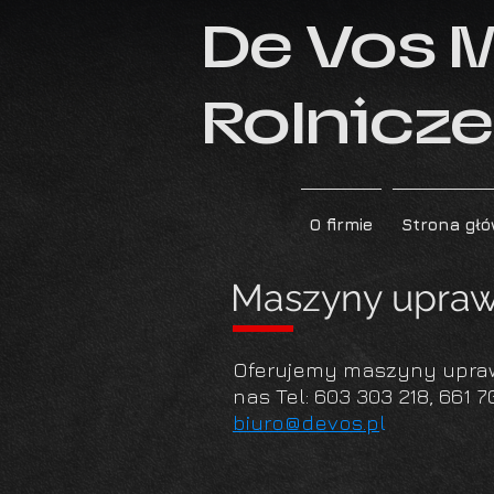
De Vos 
Rolnicze 
O firmie
Strona gł
Maszyny upra
Oferujemy maszyny upraw
nas
Tel: 603 303 218, 661 
biuro@devos.p
l