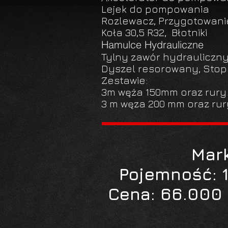
Lejek do pompowania
Rozlewacz, Przygotowanie
Koła 30,5 R32, Błotniki
Hamulce Hydrauliczne
Tylny zawór hydraulicz
Dyszel resorowany, Sto
Zestawie:
3m węża 150mm oraz rur
3 m węza 200 mm oraz ru
Mar
Pojemność: 1
Cena: 66.000 