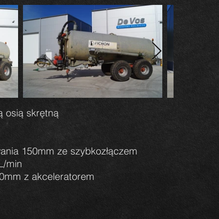
ą osią skrętną
wania 150mm ze szybkozłączem
L/min
0mm z akceleratorem