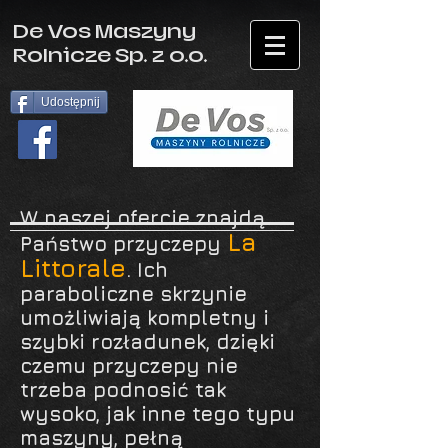
De Vos Maszyny
Rolnicze Sp. z o.o.
Udostępnij
W naszej ofercie znajdą
La
Państwo przyczepy
Littoral
e
. Ich
paraboliczne skrzynie
umożliwiają kompletny i
szybki rozładunek, dzięki
czemu przyczepy nie
trzeba podnosić tak
wysoko, jak inne tego typu
maszyny, pełną