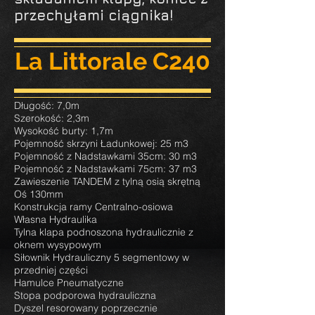
przechyłami ciągnika!
La Littorale C240
Długość: 7,0m
Szerokość: 2,3m
Wysokość burty: 1,7m
Pojemność skrzyni Ładunkowej: 25 m3
Pojemność z Nadstawkami 35cm: 30 m3
Pojemność z Nadstawkami 75cm: 37 m3
Zawieszenie TANDEM z tylną osią skrętną
Oś 130mm
Konstrukcja ramy Centralno-osiowa
Własna Hydraulika
Tylna klapa podnoszona hydraulicznie z
oknem wysypowym
Siłownik Hydrauliczny 5 segmentowy w
przedniej części
Hamulce Pneumatyczne
Stopa podporowa hydrauliczna
Dyszel resorowany poprzecznie