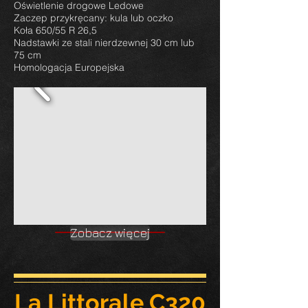
Oświetlenie drogowe Ledowe
Zaczep przykręcany: kula lub oczko
Koła 650/55 R 26,5
Nadstawki ze stali nierdzewnej 30 cm lub
75 cm
Homologacja Europejska
Zobacz więcej
La Littorale C320