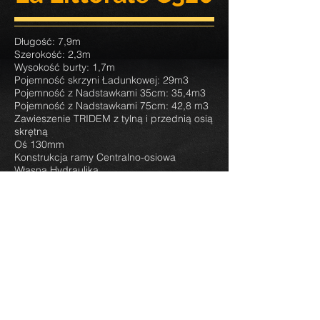
Długość: 7,9m
Szerokość: 2,3m
Wysokość burty: 1,7m
Pojemność skrzyni Ładunkowej: 29m3
Pojemność z Nadstawkami 35cm: 35,4m3
Pojemność z Nadstawkami 75cm: 42,8 m3
Zawieszenie TRIDEM z tylną i przednią osią
skrętną
Oś 130mm
Konstrukcja ramy Centralno-osiowa
Własna Hydraulika
Tylna klapa podnoszona hydraulicznie z
oknem wysypowym
Siłownik Hydrauliczny 5 segmentowy w
przedniej części
Hamulce Pneumatyczne
Stopa podporowa hydrauliczna
Dyszel resorowany poprzecznie
Oświetlenie drogowe Ledowe
Zaczep przykręcany: kula lub oczko
Koła 650/55 R 26,5
Nadstawki ze stali nierdzewnej 30cm