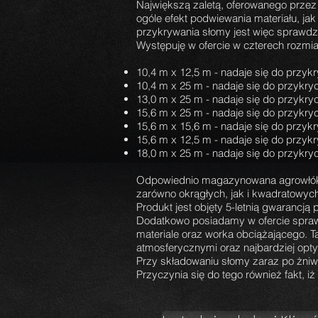
Największą zaletą, oferowanego przez 
ogóle efekt podwiewania materiału, jak 
przykrywania słomy jest więc sprawd
Występuję w ofercie w czterech rozmia
10,4 m x 12,5 m - nadaje się do przyk
10,4 m x 25 m - nadaje się do przykry
13,0 m x 25 m - nadaje się do przykry
15,6 m x 25 m - nadaje się do przykry
15,6 m x 15,6 m - nadaje się do przyk
15,6 m x 12,5 m - nadaje się do przyk
18,0 m x 25 m - nadaje się do przykry
Odpowiednio magazynowana agrowłóknin
zarówno okrągłych, jak i kwadratowyc
Produkt jest objęty 5-letnią gwarancj
Dodatkowo posiadamy w ofercie spraw
materiale oraz worka obciążającego. 
atmosferycznymi oraz najbardziej opt
Przy składowaniu słomy zaraz po żniw
Przyczynia się do tego również fakt, 