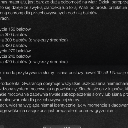
nas materiału, jest bardzo duża odporność na wiatr. Dzięki paropr
to się dzieje ze zwykłą plandeką lub folią. Wiatr po prostu przelatuj
zoną ochroną dla przechowywanych pod nią balotów.
rach:
rycia 150 balotów
cia 300 balotów
cia 300 balotów (o większy średnica)
cia 420 balotów
rycia 270 balotów
rycia 240 balotów
cia 420 balotów (o większy średnica)
a do przykrywania słomy i siana posłuży nawet 10 lat!!! Nadaje 
h.
ą producenta. Gwarancja obejmuje wszystkie uszkodzenia niemechan
dzony system mocowania agrowłókniny. Składa się on z klipsów, k
Takie mocowanie zapewnia trwałe zabezpieczenie słomy lub siana p
ymalne warunki dla przechowywanej słomy.
ach, wiosna wygląda niemal identycznie jak w momencie składowan
iż agrowłóknina nasączona jest preparatem przeciw gryzoniom.