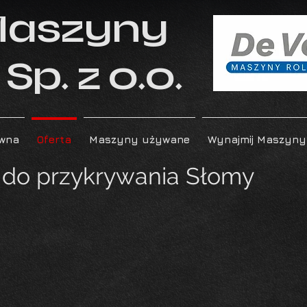
Maszyny
Sp. z o.o.
ówna
Oferta
Maszyny używane
Wynajmij Maszyny
 do przykrywania Słomy