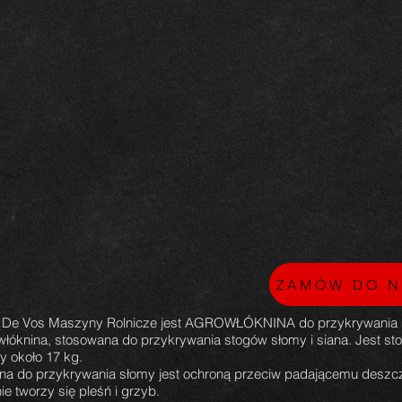
ZAMÓW DO N
 De Vos Maszyny Rolnicze jest AGROWŁÓKNINA do przykrywania s
włóknina, stosowana do przykrywania stogów słomy i siana. Jest st
y około 17 kg.
 do przykrywania słomy jest ochroną przeciw padającemu deszcz
e tworzy się pleśń i grzyb.